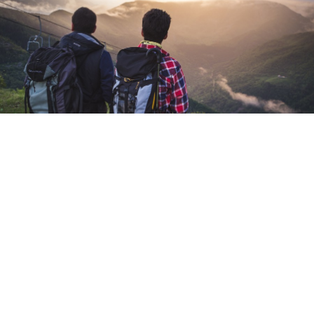
È un’area molto suggestiva da osservare, se si
pensa al ruolo che questo territorio ha svolto nella
formazione dei continenti per come li conosciamo
oggi. I visitatori dell’
Oasi Zegna
hanno la fortuna
di poter vedere con i propri occhi la linea
insubrica, che passa nella zona del
Bocchetto
Sessera
. Qui, si può stare praticamente tra Africa
e Europa.