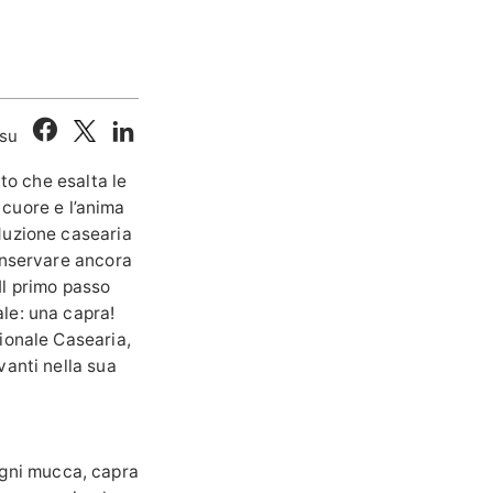
 su
tto che esalta le
l cuore e l’anima
duzione casearia
onservare ancora
Il primo passo
le: una capra!
ionale Casearia,
vanti nella sua
 Ogni mucca, capra