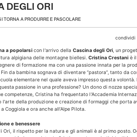
 DEGLI ORI
 SI TORNA A PRODURRE E PASCOLARE
condividi
rna a popolarsi
con l'arrivo della
Cascina degli Ori
, un proge
ultura alpigiana delle montagne biellesi.
Cristina Crestani
è i
gegnere di formazione ma con una passione innata per la pro
e. Fin da bambina sognava di diventare “pastora”, tanto da c
scuola elementare nel quale aveva impresso questa volontà. 
questa passione in una professione? Un dono di nozze specia
sue competenze, Cristina ha frequentato l'Accademia Internaz
 l'arte della produzione e creazione di formaggi che porta a
a Coggiola e ora anche all’Alpe Pilota.
zione e benessere
i Ori, il rispetto per la natura e gli animali è al primo posto.