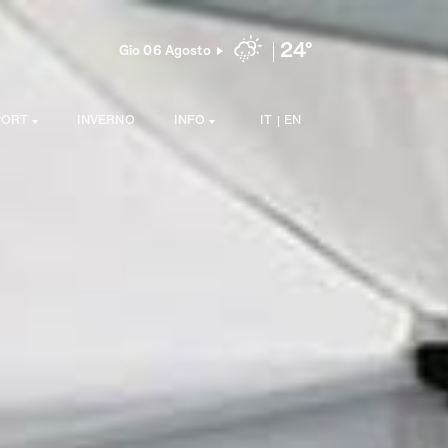
24°
Gio 06 Agosto
PORT
INVERNO
INFO
IT
EN