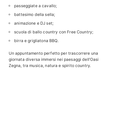
passeggiate a cavallo;
battesimo della sella;
animazione e DJ set;
scuola di ballo country con Free Country;
birra e grigliatona BBQ.
Un appuntamento perfetto per trascorrere una
giornata diversa immersi nei paesaggi dell’Oasi
Zegna, tra musica, natura e spirito country.
Informazioni utili
Al Maneggio Ristobar – Bielmonte (vicino al
Piazzale 2). Dress code: Country
Per informazioni e prenotazioni:
338
4918704
-
392 5033701