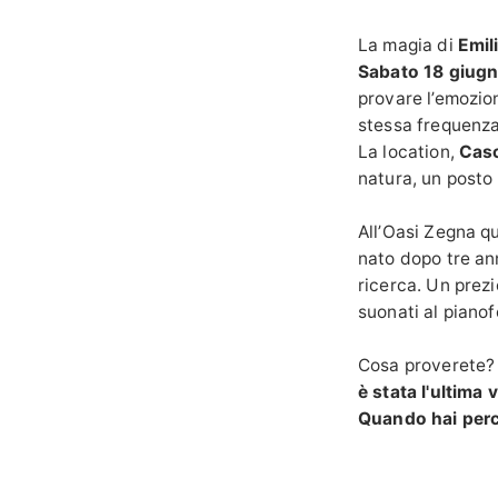
La magia di
Emil
Sabato 18 giug
provare l’emozio
stessa frequenza
La location,
Casc
natura, un posto
All’Oasi Zegna q
nato dopo tre ann
ricerca. Un prez
suonati al pianof
Cosa proverete? 
è stata l'ultima 
Quando hai perce
che vibra alla s
Sabato 18 giugno