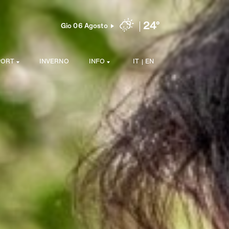
24°
Gio 06 Agosto
PORT
INVERNO
INFO
IT
EN