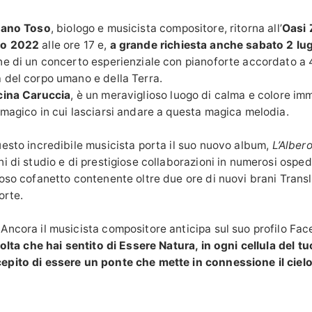
iano Toso
, biologo e musicista compositore, ritorna all’
Oasi
no 2022
alle ore 17 e,
a grande richiesta anche sabato 2 lug
ne di un concerto esperienziale con pianoforte accordato a 
 del corpo umano e della Terra.
ina Caruccia
, è un meraviglioso luogo di calma e colore im
 magico in cui lasciarsi andare a questa magica melodia.
uesto incredibile musicista porta il suo nuovo album,
L’Alber
i di studio e di prestigiose collaborazioni in numerosi ospeda
ioso cofanetto contenente oltre due ore di nuovi brani Trans
orte.
Ancora il musicista compositore anticipa sul suo profilo Fa
volta che hai sentito di Essere Natura, in ogni cellula del t
pito di essere un ponte che mette in connessione il cielo 
tessa frequenza dell’Universo?”
.
 potrete fare anche voi questa esperienza.