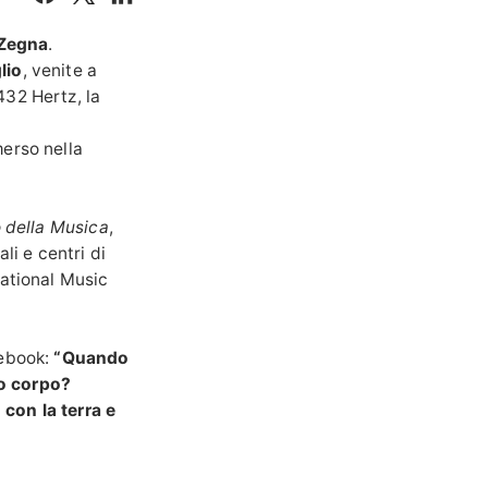
 Zegna
.
lio
, venite a
432 Hertz, la
merso nella
o della Musica
,
li e centri di
lational Music
cebook:
“Quando
uo corpo?
con la terra e