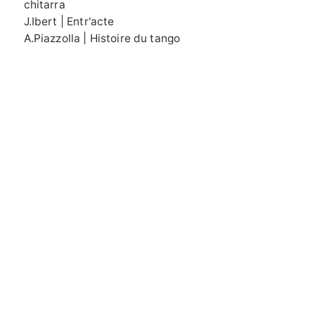
chitarra
J.Ibert | Entr'acte
A.Piazzolla | Histoire du tango
9 luglio
,
ore 18.30
| Camandona | Chiesa di San
Grato e Policarpo
Melina | violoncello
Osbat | violoncello
Repertorio
Jean-Baptiste Barrière | Sonata n.4 per due
violoncelli in sol maggiore
David Popper | Suite per due violoncelli, Op.16