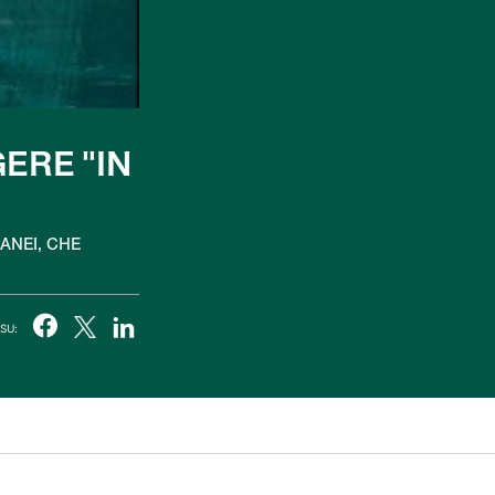
GERE "IN
RANEI, CHE
SU: