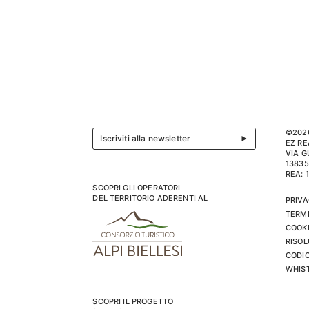
©202
Iscriviti alla newsletter
EZ RE
VIA G
13835
REA: 
SCOPRI GLI OPERATORI
DEL TERRITORIO ADERENTI AL
PRIVA
TERMI
COOKI
RISOL
CODIC
WHIS
SCOPRI IL PROGETTO