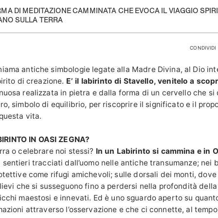
RMA DI MEDITAZIONE CAMMINATA CHE EVOCA IL VIAGGIO SPIR
ANO SULLA TERRA
CONDIVIDI 
iama antiche simbologie legate alla Madre Divina, al Dio inte
irito di creazione.
E’ il labirinto di Stavello, venitelo a scop
nuosa realizzata in pietra e dalla forma di un cervello
che si
o, simbolo di equilibrio, per riscoprire il significato e il prop
questa vita.
IRINTO IN OASI ZEGNA?
rra o celebrare noi stessi?
In un Labirinto si cammina e in 
 i sentieri tracciati dall’uomo nelle antiche transumanze; nei 
otettive come rifugi amichevoli; sulle dorsali dei monti, dove
ilievi che si susseguono fino a perdersi nella profondità della
icchi maestosi e innevati.
Ed è uno sguardo aperto su quanto
mazioni attraverso l’osservazione e che ci connette, al tempo