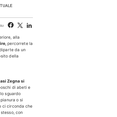
ITUALE
SU:
riore, alla
rire,
percorrete la
 diparte da un
osito della
Oasi Zegna si
boschi di abeti e
 lo sguardo
 pianura o si
 ci circonda che
 stesso, con