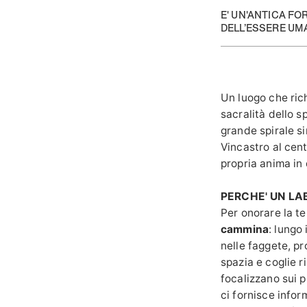
E' UN'ANTICA FO
DELL’ESSERE UM
Un luogo che rich
sacralità dello sp
grande spirale si
Vincastro al centr
propria anima in 
PERCHE' UN LAB
Per onorare la te
cammina
: lungo
nelle faggete, pr
spazia e coglie r
focalizzano sui p
ci fornisce infor