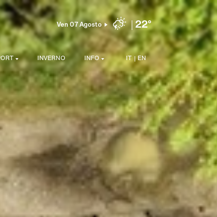
22°
Ven 07 Agosto
PORT
INVERNO
INFO
IT
EN