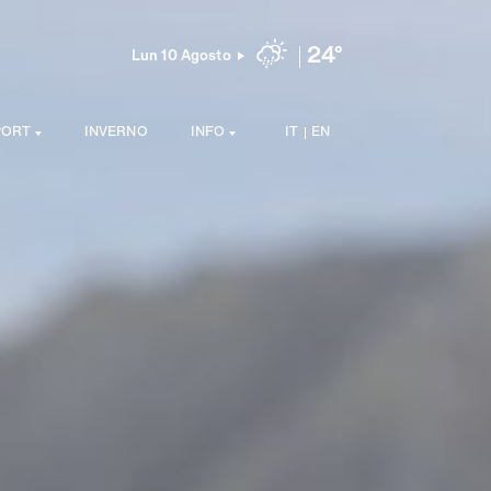
24°
Lun 10 Agosto
PORT
INVERNO
INFO
IT
EN