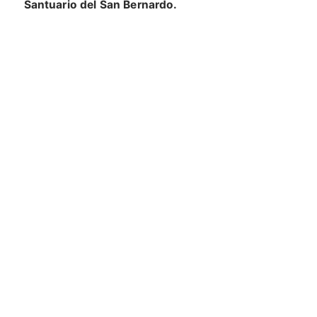
Santuario del San Bernardo.
VUOI SAPERNE DI PIÙ?
RICHIEDI INFORMAZIONI
Iscriviti alla newsletter