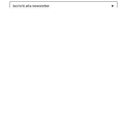
Iscriviti alla newsletter
SCOPRI GLI OPERATORI
DEL TERRITORIO ADERENTI AL
SCOPRI IL PROGETTO
SKI RACING CENTER