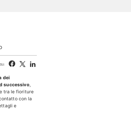
O
SU:
 dei
nd successivo
,
 tra le fioriture
contatto con la
ttagli e