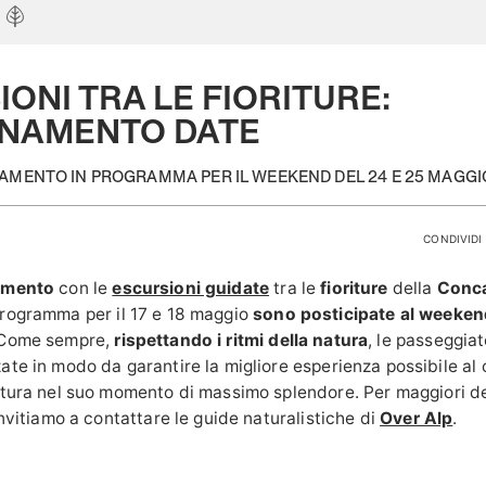
ONI TRA LE FIORITURE:
NAMENTO DATE
TAMENTO IN PROGRAMMA PER IL WEEKEND DEL 24 E 25 MAGGI
CONDIVIDI 
amento
con le
escursioni guidate
tra le
fioriture
della
Conca
 programma per il 17 e 18 maggio
sono posticipate al weeke
 Come sempre,
rispettando i ritmi della natura
, le passeggiate
ate in modo da garantire la migliore esperienza possibile al 
atura nel suo momento di massimo splendore.
Per maggiori de
invitiamo a contattare le guide naturalistiche di
Over Alp
.