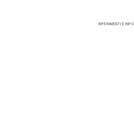
RIFERIMENTI E INF
Overalp
(Bi)
+39 349 62525
overalp@overal