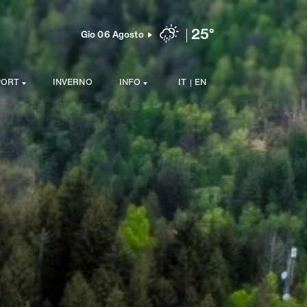
25°
Gio 06 Agosto
PORT
INVERNO
INFO
IT
EN