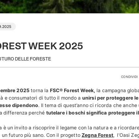
9.2025
OREST WEEK 2025
FUTURO DELLE FORESTE
CONDIVIDI 
ttembre 2025
torna la
FSC® Forest Week,
la campagna globa
à e consumatori di tutto il mondo a
unirsi per proteggere le
 esse dipendono
.
Il tema di quest’anno ci ricorda che anche
la differenza perché
tutelare i boschi significa proteggere i
è un invito a riscoprire il legame con la natura e a ricordar
 un futuro più sano. Con il progetto
Zegna Forest
, l’Oasi Z