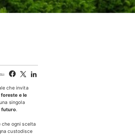
SU:
le che invita
 foreste e le
 una singola
l futuro
.
e che ogni scelta
egna custodisce