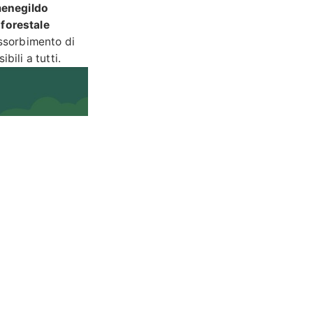
enegildo
forestale
assorbimento di
bili a tutti.