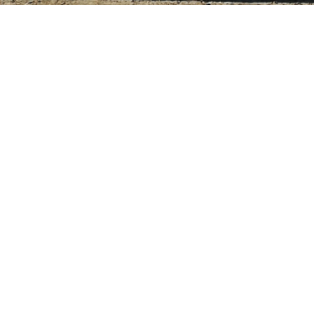
Il nuovo arrivato al Centro Equestre di Bielmonte
Gli allevatori e gli amanti di questi cavalli,
pertanto, costituirono nel
1962
la American Paint
Horses Association, registrando così i cavalli
"scartati" dall'AQHA.
Per saperne di più sul
Centro Equestre dell'Oasi
Zegna
,
clicca qui
.
Per info e prenotazioni
:
Centro Equestre Oasi
Zegna, Piazzale 2, Bielmonte – 346 6968946 - 015