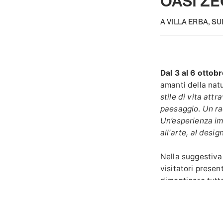
OASI Z
A VILLA ERBA, S
Dal 3 al 6 ottob
amanti della natu
stile di vita att
paesaggio
.
Un ra
Un’esperienza im
all'arte, al desig
Nella suggestiva 
visitatori presen
dimenticare tutte
materiale di alle
ambientale.