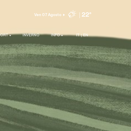
22°
Ven 07 Agosto
PORT
INVERNO
INFO
IT
EN