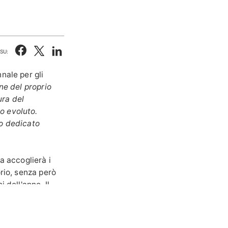
SU:
nnale per gli
ne del proprio
ura del
o evoluto.
o dedicato
a accoglierà i
rio, senza però
 dell'anno. Il
a sostenibilità