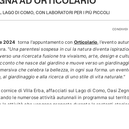
EGNA AD ORTICOLARIO
UL LAGO DI COMO, CON LABORATORI PER I PIÙ PICCOLI
CONDIVIDI 
re 2024
torna l'appuntamento con
Orticolario
, l’evento autu
ra. "
Una parentesi sospesa in cui la natura diventa ispirazio
raverso una ricercata fusione tra vivaismo, arte, design e cult
cconto che nasce dal giardino e muove verso un giardinaggi
mersiva che celebra la bellezza, in ogni sua forma.
un event
n, al giardinaggio e alla ricerca di uno stile di vita naturale."
cornice di Villa Erba, affacciati sul Lago di Como, Oasi Zegn
tando le numerose attività autunnali in programma sul territo
 le attività che vengono proposte durante le restanti stagioni
stimento scelto rispecchierà la sensibilità verso la natura e l