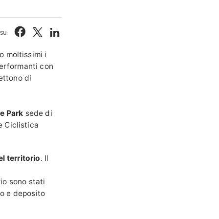
SU:
 moltissimi i
performanti con
ettono di
ke Park
sede di
 Ciclistica
 territorio
. Il
a
rio sono stati
io e deposito