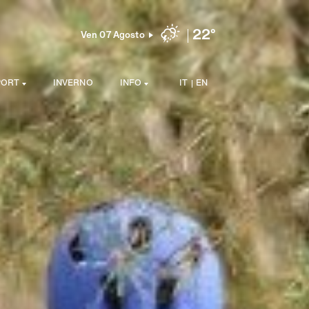
22°
Ven 07 Agosto
PORT
INVERNO
INFO
IT
EN