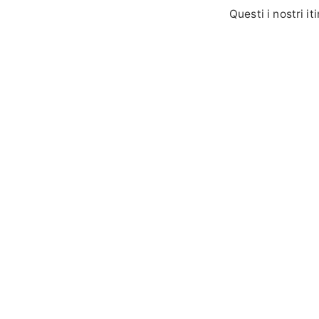
Questi i nostri iti
CAULERA (km
insidiosi
NOVAREJA (k
VERTIKAL (km
CHIESETTA A
Consulta le sezi
INFO
ASD Oasi Zegna
3355913796
oa
GALLERY
MAPPA