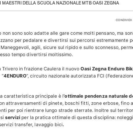
AI MAESTRI DELLA SCUOLA NAZIONALE MTB OASI ZEGNA
CONDIVIDI 
o non sono solo adatte alle gare come molti pensano, ma sono
ilizzano per pedalare e divertirsi sui percorsi estremamente 
 Maneggevoli, agili, sicure sul ripido e sullo sconnesso, perm
stesso tempo divertirsi moltissimo.
a Trivero in frazione Caulera il nuovo
Oasi Zegna Enduro Bi
 “
4ENDURO
”, circuito nazionale autorizzata FCI (Federazione
a caratteristica principale è l
’ottimale pendenza naturale del
on attraversamenti di pinete, boschi fitti, zone erbose, fino 
nti per poi rientrare lungo strade sterrate.
Inoltre sul territo
rsi
servizi
per la pratica ottimale di questa disciplina: nolegg
servizi transfer, lavaggio bici
.