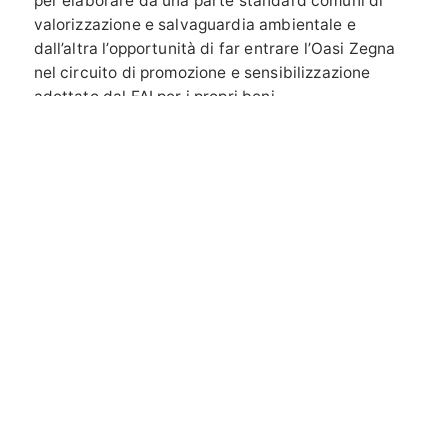
per elaborare da una parte standard comuni di
valorizzazione e salvaguardia ambientale e
dall’altra l’opportunità di far entrare l’Oasi Zegna
nel circuito di promozione e sensibilizzazione
adottato dal FAI per i propri beni.
VUOI SAPERNE DI PIÙ?
RICHIEDI INFORMAZIONI