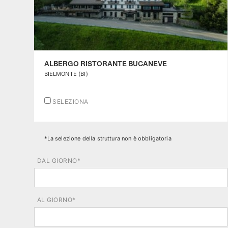
ALBERGO RISTORANTE BUCANEVE
BIELMONTE (BI)
SELEZIONA
*La selezione della struttura non è obbligatoria
DAL GIORNO*
agosto
2026
AL GIORNO*
LUN
MAR
MER
GIO
VEN
SAB
DOM