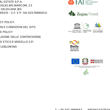
AL ESTATE S.P.A.
UGLIELMO MARCONI, 23
 VALDILANA (BI)
195510 - C.F. E P. IVA 02574990020
CY POLICY
NI E CONDIZIONI DEL SITO
E POLICY
UZIONE DELLE CONTROVERSIE
E ETICO E MODELLO 231
TLEBLOWING
T. +39 340 1989593
INFO@OASIZEG