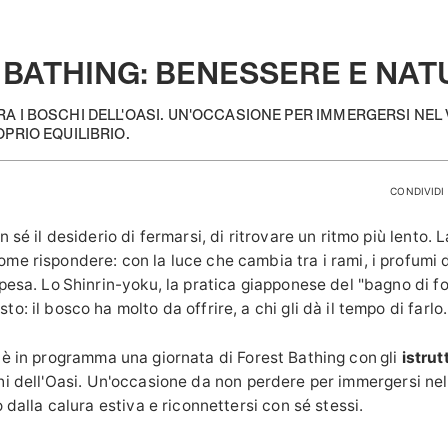
 BATHING: BENESSERE E NAT
A I BOSCHI DELL'OASI. UN'OCCASIONE PER IMMERGERSI NEL 
OPRIO EQUILIBRIO.
CONDIVIDI 
n sé il desiderio di fermarsi, di ritrovare un ritmo più lento. 
e rispondere: con la luce che cambia tra i rami, i profumi d
pesa. Lo Shinrin-yoku, la pratica giapponese del "bagno di f
o: il bosco ha molto da offrire, a chi gli dà il tempo di farlo
è in programma una giornata di Forest Bathing con gli
istrut
chi dell'Oasi. Un'occasione da non perdere per immergersi nel
o dalla calura estiva e riconnettersi con sé stessi.