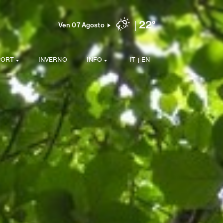
22°
Ven 07 Agosto
PORT
INVERNO
INFO
IT
EN