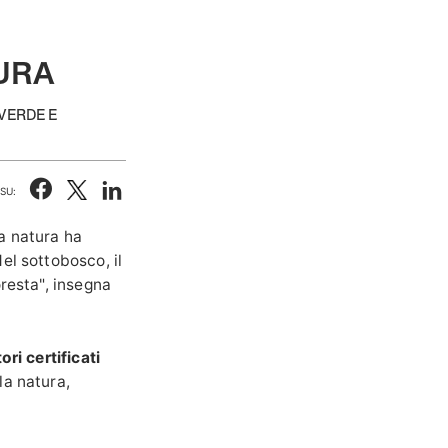
URA
VERDE E
SU:
La natura ha
el sottobosco, il
oresta", insegna
.
tori certificati
la natura,