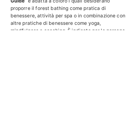
Guide
” è adatta a coloro i quali desiderano
proporre il forest bathing come pratica di
benessere, attività per spa o in combinazione con
altre pratiche di benessere come yoga,
mindfulness e coaching. È indicato per le persone
che lavorano nell'area dell'ecoturismo o del
turismo della salute. La formazione per "
Certified
Forest Therapy Guide
" è per coloro i quali
desiderano approfondire la propria esperienza nel
forest bathing. Offre esperienza e una guida su
come spostare il concetto di forest bathing da
pratica preventiva per il benessere a intervento
terapeutico di supporto riabilitativo per specifiche
categorie di persone.
Per saperne di più sul forest bathing
,
clicca qui
.
Per approfondire l’argomento e per avere tutte le
informazioni sui corsi
,
clicca qui
.