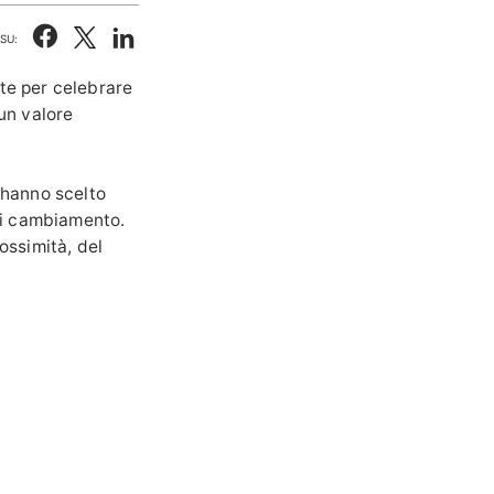
SU:
ite per celebrare
 un valore
i hanno scelto
 di cambiamento.
ossimità, del
stico: tantissimi
 natura o anche
cicletta o a un
 i nostri boschi,
rismi propongono