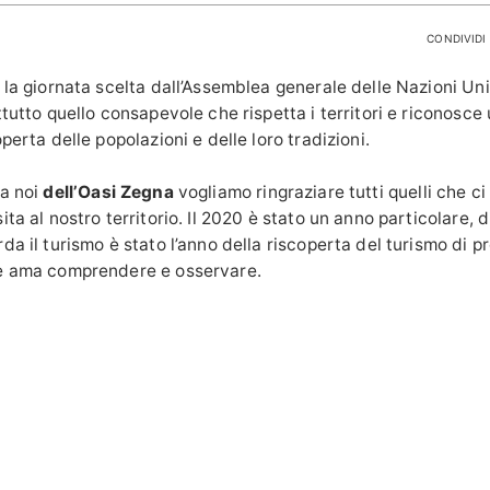
CONDIVIDI 
 la giornata scelta dall’Assemblea generale delle Nazioni Un
ttutto quello consapevole che rispetta i territori e riconosce
operta delle popolazioni e delle loro tradizioni.
ta noi
dell’Oasi Zegna
vogliamo ringraziare tutti quelli che c
ita al nostro territorio. Il 2020 è stato un anno particolare,
da il turismo è stato l’anno della riscoperta del turismo di pr
he ama comprendere e osservare.
l’estate 2020 è stata caratterizzata da un elevato flusso turi
per le vacanze estive, per un weekend di relax immersi nella
 in giornata da dedicare alle camminate, alle escursioni in bi
 agriturismi e ristoranti.
ostro grazie arrivasse a ognuno di voi. Grazie a chi ha amato
e, le nostre tradizioni, i cibi e le ricette che i nostri agritu