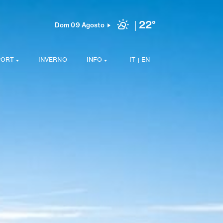
22°
Dom 09 Agosto
PORT
INVERNO
INFO
IT
EN