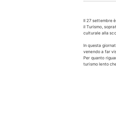
Il 27 settembre è
il Turismo, sopra
culturale alla sc
In questa giorna
venendo a far vis
Per quanto riguar
turismo lento c
Per l’
Oasi Zegna
ci hanno scelto 
solo per una gita
pranzo nei nostri
Vorremmo che il n
le nostre montagn